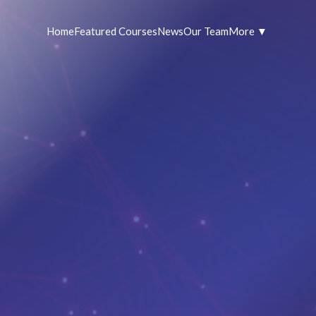
Home
Featured Courses
News
Our Team
More ▼